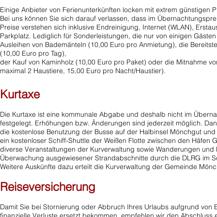
Einige Anbieter von Ferienunterkünften locken mit extrem günstigen 
Bei uns können Sie sich darauf verlassen, dass im Übernachtungspreis 
Preise verstehen sich inklusive Endreinigung, Internet (WLAN), Ersta
Parkplatz. Lediglich für Sonderleistungen, die nur von einigen Gäste
Ausleihen von Bademänteln (10,00 Euro pro Anmietung), die Bereitste
(10,00 Euro pro Tag),
der Kauf von Kaminholz (10,00 Euro pro Paket) oder die Mitnahme vo
maximal 2 Haustiere, 15,00 Euro pro Nacht/Haustier).
Kurtaxe
Die Kurtaxe ist eine kommunale Abgabe und deshalb nicht im Übern
festgelegt. Erhöhungen bzw. Änderungen sind jederzeit möglich. Dan
die kostenlose Benutzung der Busse auf der Halbinsel Mönchgut und 
ein kostenloser Schiff-Shuttle der Weißen Flotte zwischen den Häfen
diverse Veranstaltungen der Kurverwaltung sowie Wanderungen und
Überwachung ausgewiesener Strandabschnitte durch die DLRG im 
Weitere Auskünfte dazu erteilt die Kurverwaltung der Gemeinde Mönc
Reiseversicherung
Damit Sie bei Stornierung oder Abbruch Ihres Urlaubs aufgrund von Er
finanzielle Verluste ersetzt bekommen, empfehlen wir den Abschluss