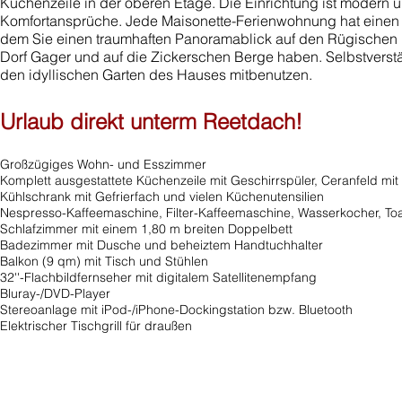
Küchenzeile in der oberen Etage. Die Einrichtung ist modern un
Komfortansprüche.
Jede Maisonette-Ferienwohnung hat einen
dem Sie einen traumhaften Panoramablick auf den Rügischen
Dorf Gager und auf die Zickerschen Berge haben. Selbstverst
den idyllischen Garten des Hauses mitbenutzen.
Urlaub direkt unterm Reetdach!
Großzügiges Wohn- und Esszimmer
Komplett ausgestattete Küchenzeile mit Geschirrspüler, Ceranfeld mit 
Kühlschrank mit Gefrierfach und vielen Küchenutensilien
Nespresso-Kaffeemaschine, Filter-Kaffeemaschine, Wasserkocher, Toa
Schlafzimmer mit einem 1,80 m breiten Doppelbett
Badezimmer mit Dusche und beheiztem Handtuchhalter
Balkon (9 qm) mit Tisch und Stühlen
32''-Flachbildfernseher mit digitalem Satellitenempfang
Bluray-/DVD-Player
Stereoanlage mit iPod-/iPhone-Dockingstation bzw.
Bluetooth
Elektrischer Tischgrill für draußen