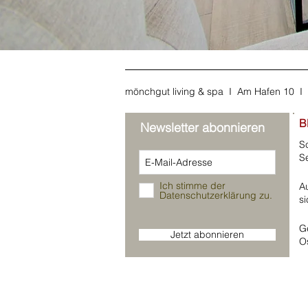
mönchgut living & spa I Am Hafen 10 
B
Newsletter abonnieren
S
S
Ich stimme der
A
Datenschutzerklärung zu.
s
G
Jetzt abonnieren
O