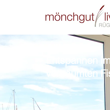
Entspannen im
verträumten Fi