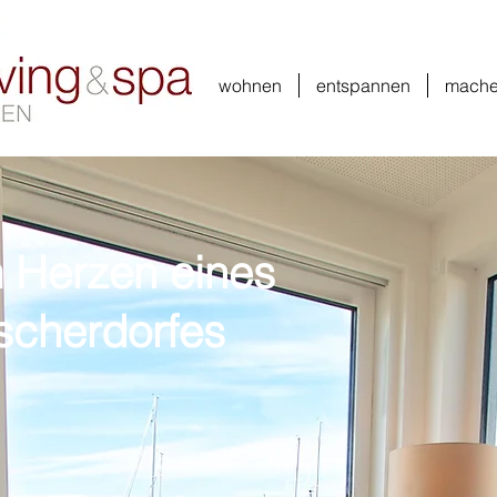
wohnen
entspannen
mach
 Herzen eines
scherdorfes