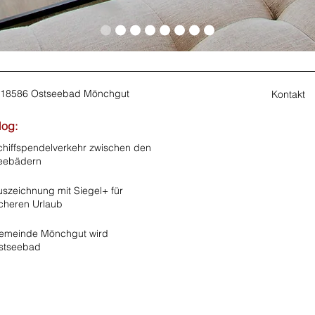
I 18586 Ostseebad Mönchgut
Kontakt
log:
chiffspendelverkehr zwischen den
eebädern
uszeichnung mit Siegel+ für
icheren Urlaub
emeinde Mönchgut wird
stseebad